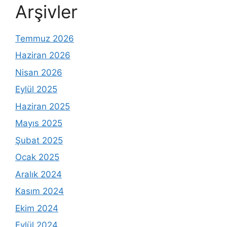
Arşivler
Temmuz 2026
Haziran 2026
Nisan 2026
Eylül 2025
Haziran 2025
Mayıs 2025
Şubat 2025
Ocak 2025
Aralık 2024
Kasım 2024
Ekim 2024
Eylül 2024