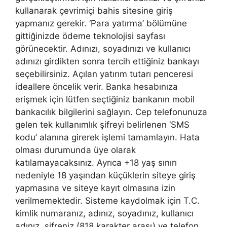
kullanarak çevrimiçi bahis sitesine giriş
yapmanız gerekir. ‘Para yatırma’ bölümüne
gittiğinizde ödeme teknolojisi sayfası
görünecektir. Adınızı, soyadınızı ve kullanıcı
adınızı girdikten sonra tercih ettiğiniz bankayı
seçebilirsiniz. Açılan yatırım tutarı penceresi
ideallere öncelik verir. Banka hesabınıza
erişmek için lütfen seçtiğiniz bankanın mobil
bankacılık bilgilerini sağlayın. Cep telefonunuza
gelen tek kullanımlık şifreyi belirlenen ‘SMS
kodu’ alanına girerek işlemi tamamlayın. Hata
olması durumunda üye olarak
katılamayacaksınız. Ayrıca +18 yaş sınırı
nedeniyle 18 yaşından küçüklerin siteye giriş
yapmasına ve siteye kayıt olmasına izin
verilmemektedir. Sisteme kaydolmak için T.C.
kimlik numaranız, adınız, soyadınız, kullanıcı
adınız, şifreniz (818 karakter arası) ve telefon