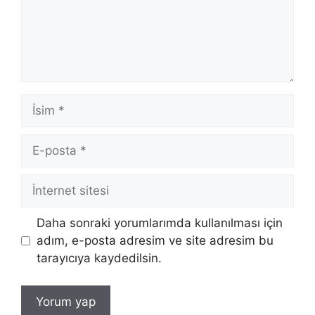
İsim
E-
posta
İnternet
sitesi
Daha sonraki yorumlarımda kullanılması için
adım, e-posta adresim ve site adresim bu
tarayıcıya kaydedilsin.