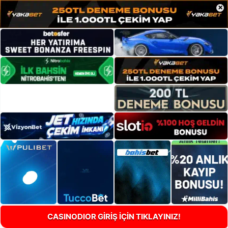
×
CASINODIOR GİRİŞ İÇİN TIKLAYINIZ!