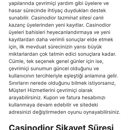
yapılarında çevrimiçi yardım gibi üyelere ve
hasar sürecinde ihtiyaç duydukları destek
sunabilir.
Casinodior tazminat sitesi canlı
kazanç
üyelerinden yeni kayıtlar. Casinodior
üyeleri bahisleri heyecanlandırmaya ve yeni
kayıtlardan daha verimli sonuçlar elde etmek
için, ilk mevduat sürecinizin yarısı büyük
miktarlardan çok tatmin edici sonuçlara kadar.
Cümle, tek seçenek genel günler için ise,
çevrimiçi sunumun güncel olduğunu ve
kullanıcının tercihleriyle eşleştiği anlamına gelir.
Sınırların nerede olduğunu bilmek istiyorsanız,
Müşteri Hizmetlerini çevrimiçi olarak
arayabilirsiniz. Kupon ve fatura hesabınızı
kullanmaya devam edebilir ve sitedeki
adresinizi değiştirmeden oyunu oynayabilirsiniz.
Casinodior Şikayet Süresi