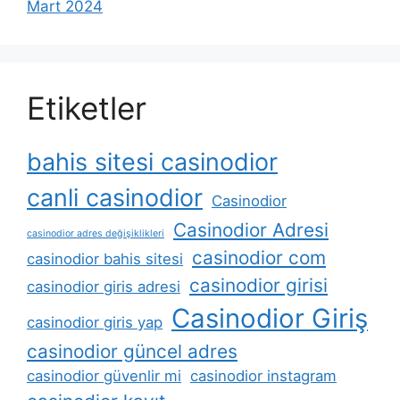
Mart 2024
Etiketler
bahis sitesi casinodior
canli casinodior
Casinodior
Casinodior Adresi
casinodior adres değişiklikleri
casinodior com
casinodior bahis sitesi
casinodior girisi
casinodior giris adresi
Casinodior Giriş
casinodior giris yap
casinodior güncel adres
casinodior güvenlir mi
casinodior instagram