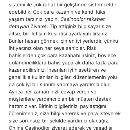
sistemi ile çok rahat bir geliştirme sistemi elde
edebildik. Çok para kazanın ve kendi lüks
yaşam tarzınızı yapın.
Casinodior rekabet
detayları
Ziyaret. Tip ettiğiniz bilgisayar size
aitse, bir iletişim kesintisi ayarlayabilirsiniz.
Bunlar hasarı görmek için en iyi yerlerdir, çünkü
ihtiyacınız olan her şeye sahipler. Riskli
bahislerden çok para kazanabilirsiniz, böylece
dolandırıcılıklara bahis yaparak daha fazla para
kazanabilirsiniz. İnsanları iyi hissettiren ve
genellikle kullanılan bilgileri düzenlemenin yolu
da çok iyi bir sunum yapmaya yardımcı olur.
Ayrıca her zaman hızlı cevap veren ve
müşterilere yardımcı olan bir müşteri destek
hattımız var. Birinin bilgilerinizi paylaştığını
öğrenirseniz, size bilgi vererek ve para isteyerek
size sorunsuz bir şekilde yardımcı olacağız.
Online Casinodior ziyaret ederek ve yasadışı