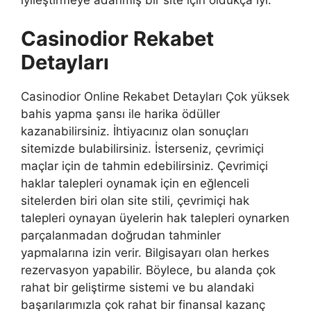
iyileştirmeye adanmış bir site için oldukça iyi.
Casinodior Rekabet
Detayları
Casinodior Online Rekabet Detayları Çok yüksek
bahis yapma şansı ile harika ödüller
kazanabilirsiniz. İhtiyacınız olan sonuçları
sitemizde bulabilirsiniz. İsterseniz, çevrimiçi
maçlar için de tahmin edebilirsiniz. Çevrimiçi
haklar talepleri oynamak için en eğlenceli
sitelerden biri olan site stili, çevrimiçi hak
talepleri oynayan üyelerin hak talepleri oynarken
parçalanmadan doğrudan tahminler
yapmalarına izin verir. Bilgisayarı olan herkes
rezervasyon yapabilir. Böylece, bu alanda çok
rahat bir geliştirme sistemi ve bu alandaki
başarılarımızla çok rahat bir finansal kazanç