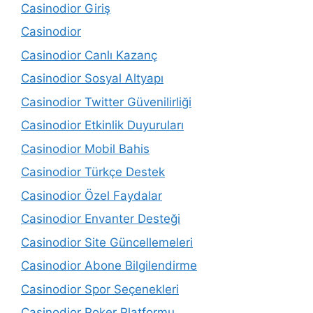
Casinodior Giriş
Casinodior
Casinodior Canlı Kazanç
Casinodior Sosyal Altyapı
Casinodior Twitter Güvenilirliği
Casinodior Etkinlik Duyuruları
Casinodior Mobil Bahis
Casinodior Türkçe Destek
Casinodior Özel Faydalar
Casinodior Envanter Desteği
Casinodior Site Güncellemeleri
Casinodior Abone Bilgilendirme
Casinodior Spor Seçenekleri
Casinodior Poker Platformu