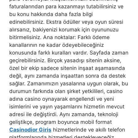
faturalarından para kazanmayı tutabilirsiniz ve
bu konu hakkında daha fazla bilgi
edinebilirsiniz. Ekstra ödüller veya oyun süresi
alırsanız, bakiyenizi korumak için oyununuzu
bitirmelisiniz. Ana noktalar: Farklı ödeme
kanallarının ne kadar ödeyebileceğiniz
konusunda farklı kuralları vardır. Sayfada zaman
geçirebilirsiniz. Birçok yasadışı sitenin aksine,
özel bir ekip sadece sitenin inşaat aşamasında
değil, aynı zamanda inşaattan sonra da destek
sağlar. Zamanımızın yasalarına uygun olarak, bu
durumun farkında olan şirket yetkilileri, casino
adına casino oynayarak engellendi ve yeni
isimlerini ve yayın yaşamlarını hizmetin mevcut
adresi ile değiştirdi. Aynı zamanda, teknoloji
geliştikçe, program boyunca mobil format
Casinodior Giriş
hizmetlerinde ve akıllı telefon
platformlarında hizmetleri destekleyeceğiz.