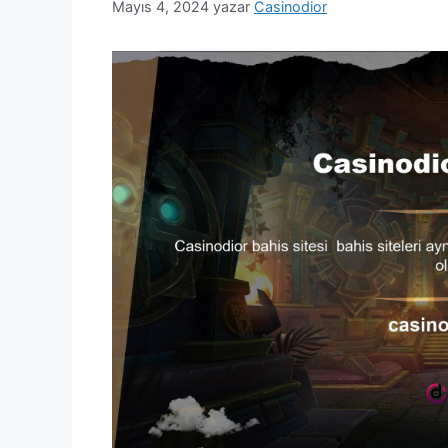
Mayıs 4, 2024
yazar
Casinodior