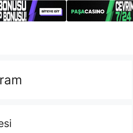
gram
esi