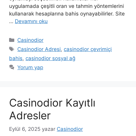
uygulamada çeşitli oran ve tahmin yöntemlerini
kullanarak hesaplarına bahis oynayabilirler. Site
…
Devamını oku
Kategoriler
Casinodior
Etiketler
Casinodior Adresi
,
casinodior çevrimiçi
bahis
,
casinodior sosyal ağ
Yorum yap
Casinodior Kayıtlı
Adresler
Eylül 6, 2025
yazar
Casinodior