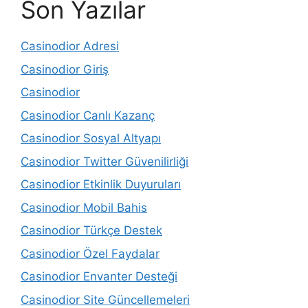
Son Yazılar
Casinodior Adresi
Casinodior Giriş
Casinodior
Casinodior Canlı Kazanç
Casinodior Sosyal Altyapı
Casinodior Twitter Güvenilirliği
Casinodior Etkinlik Duyuruları
Casinodior Mobil Bahis
Casinodior Türkçe Destek
Casinodior Özel Faydalar
Casinodior Envanter Desteği
Casinodior Site Güncellemeleri