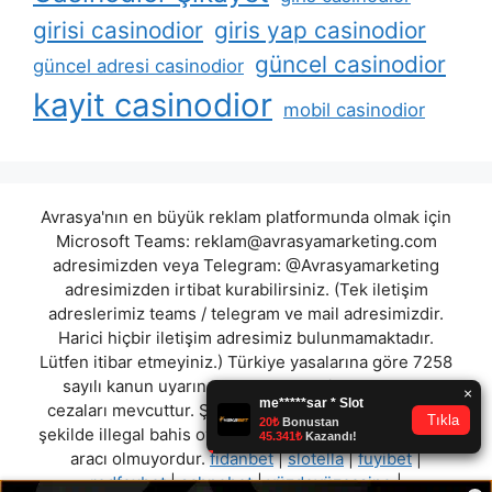
girisi casinodior
giris yap casinodior
güncel casinodior
güncel adresi casinodior
kayit casinodior
mobil casinodior
Avrasya'nın en büyük reklam platformunda olmak için
Microsoft Teams:
reklam@avrasyamarketing.com
adresimizden veya Telegram: @Avrasyamarketing
adresimizden irtibat kurabilirsiniz. (Tek iletişim
adreslerimiz teams / telegram ve mail adresimizdir.
Harici hiçbir iletişim adresimiz bulunmamaktadır.
Lütfen itibar etmeyiniz.) Türkiye yasalarına göre 7258
sayılı kanun uyarınca yasa dışı bahis oynamanın
cezaları mevcuttur. Şu an bulunduğunuz site hiç bir
şekilde illegal bahis oyunları oynatmıyor ve oynamaya
aracı olmuyordur.
fidanbet
|
slotella
|
fuyibet
|
redfoxbet
|
sahnebet
|
yüzdeyüzcasino
|