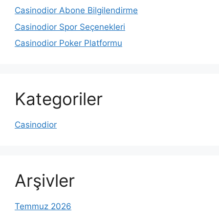
Casinodior Abone Bilgilendirme
Casinodior Spor Seçenekleri
Casinodior Poker Platformu
Kategoriler
Casinodior
Arşivler
Temmuz 2026