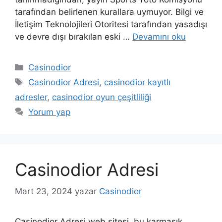
tarafından belirlenen kurallara uymuyor. Bilgi ve
İletişim Teknolojileri Otoritesi tarafından yasadışı
ve devre dışı bırakılan eski …
Devamını oku
Kategoriler
Casinodior
Etiketler
Casinodior Adresi
,
casinodior kayıtlı
adresler
,
casinodior oyun çeşitliliği
Yorum yap
Casinodior Adresi
Mart 23, 2024
yazar
Casinodior
Casinodior Adresi web sitesi, bu karmaşık