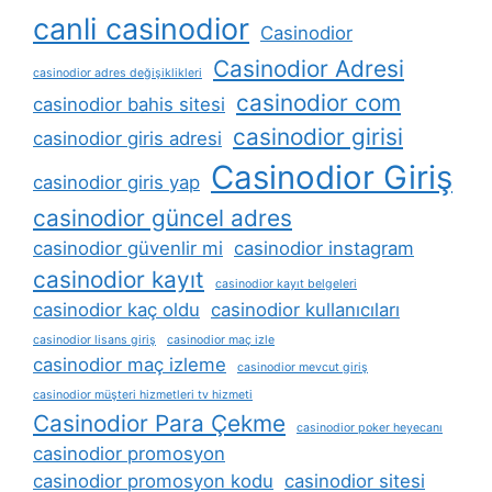
canli casinodior
Casinodior
Casinodior Adresi
casinodior adres değişiklikleri
casinodior com
casinodior bahis sitesi
casinodior girisi
casinodior giris adresi
Casinodior Giriş
casinodior giris yap
casinodior güncel adres
casinodior güvenlir mi
casinodior instagram
casinodior kayıt
casinodior kayıt belgeleri
casinodior kaç oldu
casinodior kullanıcıları
casinodior lisans giriş
casinodior maç izle
casinodior maç izleme
casinodior mevcut giriş
casinodior müşteri hizmetleri tv hizmeti
Casinodior Para Çekme
casinodior poker heyecanı
casinodior promosyon
casinodior promosyon kodu
casinodior sitesi