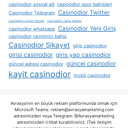
casinodior sosyal ağ
casinodior spor bahisleri
Casinodior Twitter
Casinodior Telegram
casinodior uygun destek
casinodior varlık nedeni
Casinodior Yeni Giriş
casinodior whatsapp
casinodior çevrimiçi bahis
Casinodior Şikayet
giris casinodior
girisi casinodior
giris yap casinodior
güncel casinodior
güncel adresi casinodior
kayit casinodior
mobil casinodior
Avrasya'nın en büyük reklam platformunda olmak için
Microsoft Teams:
reklam@avrasyamarketing.com
adresimizden veya Telegram: @Avrasyamarketing
adresimizden irtibat kurabilirsiniz. (Tek iletişim