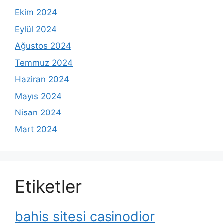
Ekim 2024
Eylül 2024
Ağustos 2024
Temmuz 2024
Haziran 2024
Mayıs 2024
Nisan 2024
Mart 2024
Etiketler
bahis sitesi casinodior