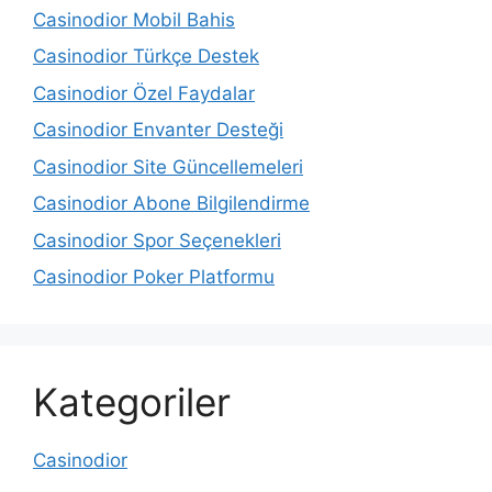
Casinodior Mobil Bahis
Casinodior Türkçe Destek
Casinodior Özel Faydalar
Casinodior Envanter Desteği
Casinodior Site Güncellemeleri
Casinodior Abone Bilgilendirme
Casinodior Spor Seçenekleri
Casinodior Poker Platformu
Kategoriler
Casinodior