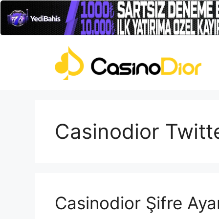
İçeriğe
atla
Casinodior Twitt
Casinodior Şifre Ayar