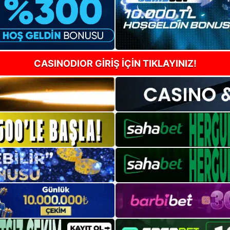
CASINODIOR GİRİŞ İÇİN TIKLAYINIZ!