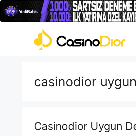
İçeriğe
atla
casinodior uygu
Casinodior Uygun D