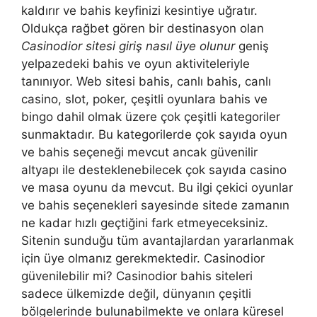
kaldırır ve bahis keyfinizi kesintiye uğratır.
Oldukça rağbet gören bir destinasyon olan
Casinodior sitesi giriş nasıl üye olunur
geniş
yelpazedeki bahis ve oyun aktiviteleriyle
tanınıyor. Web sitesi bahis, canlı bahis, canlı
casino, slot, poker, çeşitli oyunlara bahis ve
bingo dahil olmak üzere çok çeşitli kategoriler
sunmaktadır. Bu kategorilerde çok sayıda oyun
ve bahis seçeneği mevcut ancak güvenilir
altyapı ile desteklenebilecek çok sayıda casino
ve masa oyunu da mevcut. Bu ilgi çekici oyunlar
ve bahis seçenekleri sayesinde sitede zamanın
ne kadar hızlı geçtiğini fark etmeyeceksiniz.
Sitenin sunduğu tüm avantajlardan yararlanmak
için üye olmanız gerekmektedir. Casinodior
güvenilebilir mi? Casinodior bahis siteleri
sadece ülkemizde değil, dünyanın çeşitli
bölgelerinde bulunabilmekte ve onlara küresel