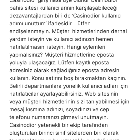
Casinodior giriş nasıl üye olunur Casinodior
bahis sitesi kullanıcılarının karşılaşabileceği
dezavantajlardan biri de ‘Casinodior kullanıcı
adımı unuttum’ ifadesidir. Lütfen
endişelenmeyin. Müşteri hizmetlerinden derhal
yardım isteyin ve kullanıcı adınızın hemen
hatırlatılmasını isteyin. Hangi eylemleri
yapmalısınız? Müşteri hizmetlerine eposta
yoluyla ulaşacağız. Lütfen kayıtlı eposta
adresiniz olarak sağladığınız eposta adresini
kullanın. Konu satırını boş bırakmaktan kaçının.
Belirli departmanlara yönelik kullanıcı adları için
hatırlatıcılar ayarlayabilirsiniz. Web sitesinin
veya müşteri hizmetlerinin sizi tanıyabilmesi için
mesaj kısmına adınızı, soyadınızı ve cep
telefonu numaranızı girmeyi unutmayın.
Casinodior yetenekli bir ekip tarafından
oluşturulan birinci sınıf sitelerden biri olarak