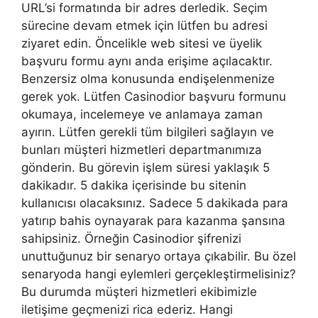
URL’si formatında bir adres derledik. Seçim
sürecine devam etmek için lütfen bu adresi
ziyaret edin. Öncelikle web sitesi ve üyelik
başvuru formu aynı anda erişime açılacaktır.
Benzersiz olma konusunda endişelenmenize
gerek yok. Lütfen Casinodior başvuru formunu
okumaya, incelemeye ve anlamaya zaman
ayırın. Lütfen gerekli tüm bilgileri sağlayın ve
bunları müşteri hizmetleri departmanımıza
gönderin. Bu görevin işlem süresi yaklaşık 5
dakikadır. 5 dakika içerisinde bu sitenin
kullanıcısı olacaksınız. Sadece 5 dakikada para
yatırıp bahis oynayarak para kazanma şansına
sahipsiniz. Örneğin Casinodior şifrenizi
unuttuğunuz bir senaryo ortaya çıkabilir. Bu özel
senaryoda hangi eylemleri gerçekleştirmelisiniz?
Bu durumda müşteri hizmetleri ekibimizle
iletişime geçmenizi rica ederiz. Hangi