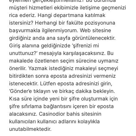
eylemleri gerçekleştirmelisiniz? Bu durumda
müşteri hizmetleri ekibimizle iletişime geçmenizi
rica ederiz. Hangi departmana katılmak
istersiniz? Herhangi bir fakülte pozisyonuna
başvurmakla ilgilenmiyorum. Web sitesine
girdiğiniz anda ana sayfa görüntülenecektir.
Giriş alanına geldiğinizde ‘şifrenizi mi
unuttunuz?’ mesajıyla karşılaşacaksınız. Bu
makalede özetlenen seçim sürecine uymanız
önerilir. Yazmak istediğiniz makaleyi seçmeyi
bitirdikten sonra eposta adresinizi vermeniz
istenecektir. Lütfen eposta adresinizi girin,
‘Gönder’e tıklayın ve birkaç dakika bekleyin.
Kısa süre içinde yeni bir şifre oluşturmak için
şifre sıfırlama bağlantısını içeren bir eposta
alacaksınız. Casinodior bahis sitesinin
kullanıcıları kullanıcı adlarını kolaylıkla
unutabilmektedir.