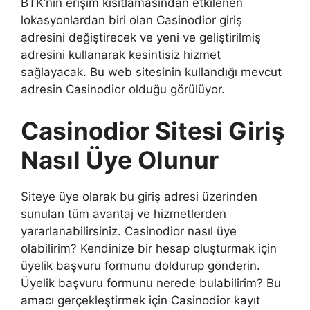
BTK’nın erişim kısıtlamasından etkilenen
lokasyonlardan biri olan Casinodior giriş
adresini değiştirecek ve yeni ve geliştirilmiş
adresini kullanarak kesintisiz hizmet
sağlayacak. Bu web sitesinin kullandığı mevcut
adresin Casinodior olduğu görülüyor.
Casinodior Sitesi Giriş
Nasıl Üye Olunur
Siteye üye olarak bu giriş adresi üzerinden
sunulan tüm avantaj ve hizmetlerden
yararlanabilirsiniz. Casinodior nasıl üye
olabilirim? Kendinize bir hesap oluşturmak için
üyelik başvuru formunu doldurup gönderin.
Üyelik başvuru formunu nerede bulabilirim? Bu
amacı gerçekleştirmek için Casinodior kayıt