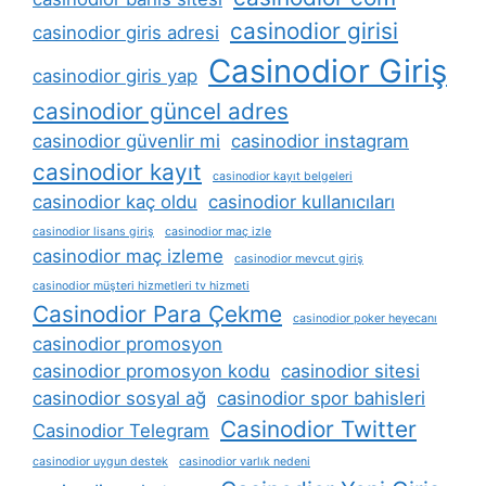
casinodior girisi
casinodior giris adresi
Casinodior Giriş
casinodior giris yap
casinodior güncel adres
casinodior güvenlir mi
casinodior instagram
casinodior kayıt
casinodior kayıt belgeleri
casinodior kaç oldu
casinodior kullanıcıları
casinodior lisans giriş
casinodior maç izle
casinodior maç izleme
casinodior mevcut giriş
casinodior müşteri hizmetleri tv hizmeti
Casinodior Para Çekme
casinodior poker heyecanı
casinodior promosyon
casinodior promosyon kodu
casinodior sitesi
casinodior sosyal ağ
casinodior spor bahisleri
Casinodior Twitter
Casinodior Telegram
casinodior uygun destek
casinodior varlık nedeni