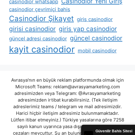
Casinodior Yeni Giriş
casinodior whatsapp
casinodior çevrimiçi bahis
Casinodior Şikayet
giris casinodior
girisi casinodior
giris yap casinodior
güncel casinodior
güncel adresi casinodior
kayit casinodior
mobil casinodior
Avrasya'nın en büyük reklam platformunda olmak için
Microsoft Teams:
reklam@avrasyamarketing.com
adresimizden veya Telegram: @Avrasyamarketing
adresimizden irtibat kurabilirsiniz. (Tek iletişim
adreslerimiz teams / telegram ve mail adresimizdir.
Harici hiçbir iletişim adresimiz bulunmamaktadır.
Lütfen itibar etmeyiniz.) Türkiye yasalarına göre 7258
sayılı kanun uyarınca yasa dışı bahis oynamanın
cezaları mevcuttur. Şu an bulunduğunuz site hiç bir