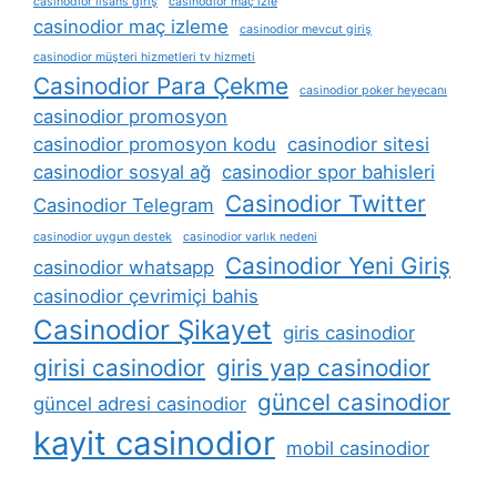
casinodior lisans giriş
casinodior maç izle
casinodior maç izleme
casinodior mevcut giriş
casinodior müşteri hizmetleri tv hizmeti
Casinodior Para Çekme
casinodior poker heyecanı
casinodior promosyon
casinodior promosyon kodu
casinodior sitesi
casinodior sosyal ağ
casinodior spor bahisleri
Casinodior Twitter
Casinodior Telegram
casinodior uygun destek
casinodior varlık nedeni
Casinodior Yeni Giriş
casinodior whatsapp
casinodior çevrimiçi bahis
Casinodior Şikayet
giris casinodior
girisi casinodior
giris yap casinodior
güncel casinodior
güncel adresi casinodior
kayit casinodior
mobil casinodior