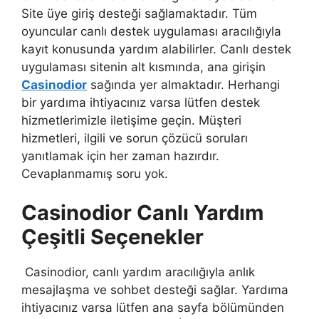
Site üye giriş desteği sağlamaktadır. Tüm
oyuncular canlı destek uygulaması aracılığıyla
kayıt konusunda yardım alabilirler. Canlı destek
uygulaması sitenin alt kısmında, ana girişin
Casinodior
sağında yer almaktadır. Herhangi
bir yardıma ihtiyacınız varsa lütfen destek
hizmetlerimizle iletişime geçin. Müşteri
hizmetleri, ilgili ve sorun çözücü soruları
yanıtlamak için her zaman hazırdır.
Cevaplanmamış soru yok.
Casinodior Canlı Yardım
Çeşitli Seçenekler
Casinodior, canlı yardım aracılığıyla anlık
mesajlaşma ve sohbet desteği sağlar. Yardıma
ihtiyacınız varsa lütfen ana sayfa bölümünden