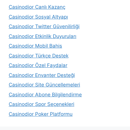
Casinodior Canlı Kazanç
Casinodior Sosyal Altyapı
Casinodior Twitter Güvenilirliği
Casinodior Etkinlik Duyuruları
Casinodior Mobil Bahis
Casinodior Türkçe Destek
Casinodior Özel Faydalar
Casinodior Envanter Desteği
Casinodior Site Güncellemeleri
Casinodior Abone Bilgilendirme
Casinodior Spor Seçenekleri
Casinodior Poker Platformu