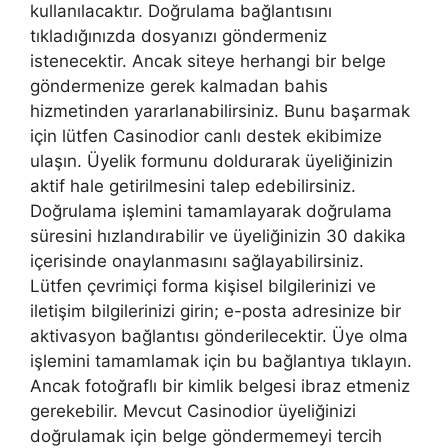
kullanılacaktır. Doğrulama bağlantısını
tıkladığınızda dosyanızı göndermeniz
istenecektir. Ancak siteye herhangi bir belge
göndermenize gerek kalmadan bahis
hizmetinden yararlanabilirsiniz. Bunu başarmak
için lütfen Casinodior canlı destek ekibimize
ulaşın. Üyelik formunu doldurarak üyeliğinizin
aktif hale getirilmesini talep edebilirsiniz.
Doğrulama işlemini tamamlayarak doğrulama
süresini hızlandırabilir ve üyeliğinizin 30 dakika
içerisinde onaylanmasını sağlayabilirsiniz.
Lütfen çevrimiçi forma kişisel bilgilerinizi ve
iletişim bilgilerinizi girin; e-posta adresinize bir
aktivasyon bağlantısı gönderilecektir. Üye olma
işlemini tamamlamak için bu bağlantıya tıklayın.
Ancak fotoğraflı bir kimlik belgesi ibraz etmeniz
gerekebilir. Mevcut Casinodior üyeliğinizi
doğrulamak için belge göndermemeyi tercih