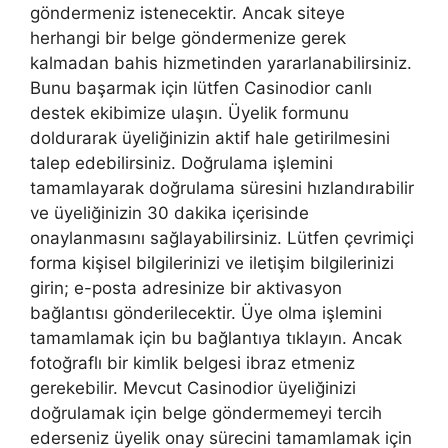
göndermeniz istenecektir. Ancak siteye
herhangi bir belge göndermenize gerek
kalmadan bahis hizmetinden yararlanabilirsiniz.
Bunu başarmak için lütfen Casinodior canlı
destek ekibimize ulaşın. Üyelik formunu
doldurarak üyeliğinizin aktif hale getirilmesini
talep edebilirsiniz. Doğrulama işlemini
tamamlayarak doğrulama süresini hızlandırabilir
ve üyeliğinizin 30 dakika içerisinde
onaylanmasını sağlayabilirsiniz. Lütfen çevrimiçi
forma kişisel bilgilerinizi ve iletişim bilgilerinizi
girin; e-posta adresinize bir aktivasyon
bağlantısı gönderilecektir. Üye olma işlemini
tamamlamak için bu bağlantıya tıklayın. Ancak
fotoğraflı bir kimlik belgesi ibraz etmeniz
gerekebilir. Mevcut Casinodior üyeliğinizi
doğrulamak için belge göndermemeyi tercih
ederseniz üyelik onay sürecini tamamlamak için