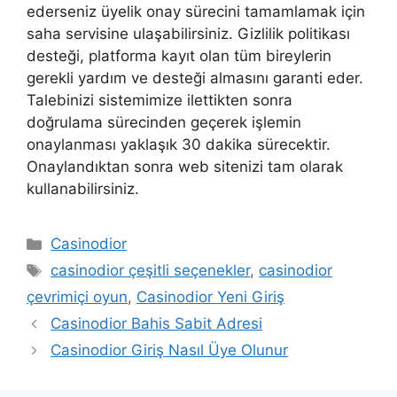
ederseniz üyelik onay sürecini tamamlamak için
saha servisine ulaşabilirsiniz. Gizlilik politikası
desteği, platforma kayıt olan tüm bireylerin
gerekli yardım ve desteği almasını garanti eder.
Talebinizi sistemimize ilettikten sonra
doğrulama sürecinden geçerek işlemin
onaylanması yaklaşık 30 dakika sürecektir.
Onaylandıktan sonra web sitenizi tam olarak
kullanabilirsiniz.
Kategoriler
Casinodior
Etiketler
casinodior çeşitli seçenekler
,
casinodior
çevrimiçi oyun
,
Casinodior Yeni Giriş
Casinodior Bahis Sabit Adresi
Casinodior Giriş Nasıl Üye Olunur