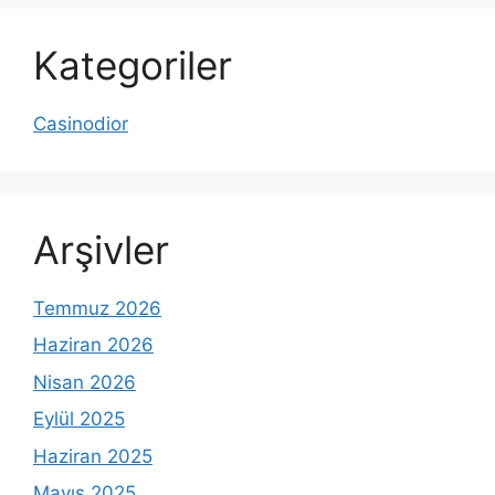
Kategoriler
Casinodior
Arşivler
Temmuz 2026
Haziran 2026
Nisan 2026
Eylül 2025
Haziran 2025
Mayıs 2025