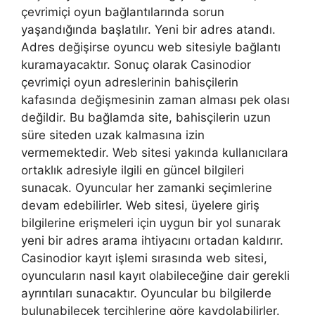
çevrimiçi oyun bağlantılarında sorun
yaşandığında başlatılır. Yeni bir adres atandı.
Adres değişirse oyuncu web sitesiyle bağlantı
kuramayacaktır. Sonuç olarak Casinodior
çevrimiçi oyun adreslerinin bahisçilerin
kafasında değişmesinin zaman alması pek olası
değildir. Bu bağlamda site, bahisçilerin uzun
süre siteden uzak kalmasına izin
vermemektedir. Web sitesi yakında kullanıcılara
ortaklık adresiyle ilgili en güncel bilgileri
sunacak. Oyuncular her zamanki seçimlerine
devam edebilirler. Web sitesi, üyelere giriş
bilgilerine erişmeleri için uygun bir yol sunarak
yeni bir adres arama ihtiyacını ortadan kaldırır.
Casinodior kayıt işlemi sırasında web sitesi,
oyuncuların nasıl kayıt olabileceğine dair gerekli
ayrıntıları sunacaktır. Oyuncular bu bilgilerde
bulunabilecek tercihlerine göre kaydolabilirler.