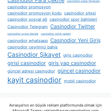
Casinodior Para Çekme
casinodior poker heyecanı
casinodior promosyon
casinodior promosyon kodu
casinodior sitesi
casinodior sosyal ağ
casinodior spor bahisleri
Casinodior Twitter
Casinodior Telegram
casinodior uygun destek
casinodior varlık nedeni
Casinodior Yeni Giriş
casinodior whatsapp
casinodior çevrimiçi bahis
Casinodior Şikayet
giris casinodior
girisi casinodior
giris yap casinodior
güncel casinodior
güncel adresi casinodior
kayit casinodior
mobil casinodior
Avrasya'nın en büyük reklam platformunda olmak için
Microsoft Teams:
reklam@avrasyamarketing.com