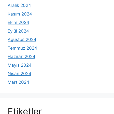
Aralık 2024
Kasım 2024
Ekim 2024
Eylül 2024
Ağustos 2024
Temmuz 2024
Haziran 2024
Mayıs 2024
Nisan 2024
Mart 2024
Etiketler