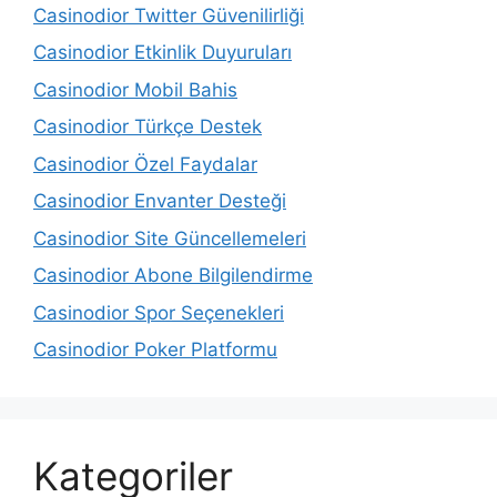
Casinodior Twitter Güvenilirliği
Casinodior Etkinlik Duyuruları
Casinodior Mobil Bahis
Casinodior Türkçe Destek
Casinodior Özel Faydalar
Casinodior Envanter Desteği
Casinodior Site Güncellemeleri
Casinodior Abone Bilgilendirme
Casinodior Spor Seçenekleri
Casinodior Poker Platformu
Kategoriler