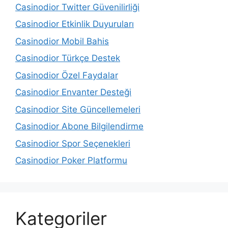
Casinodior Twitter Güvenilirliği
Casinodior Etkinlik Duyuruları
Casinodior Mobil Bahis
Casinodior Türkçe Destek
Casinodior Özel Faydalar
Casinodior Envanter Desteği
Casinodior Site Güncellemeleri
Casinodior Abone Bilgilendirme
Casinodior Spor Seçenekleri
Casinodior Poker Platformu
Kategoriler