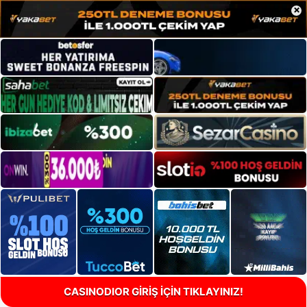
×
CASINODIOR GİRİŞ İÇİN TIKLAYINIZ!