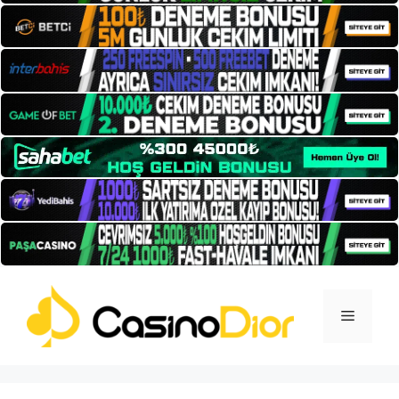
İçeriğe
atla
Menü