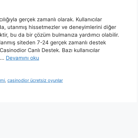
lığıyla gerçek zamanlı olarak. Kullanıcılar
ında, utanmış hissetmezler ve deneyimlerini diğer
ktir, bu da bir çözüm bulmanıza yardımcı olabilir.
arlanmış siteden 7-24 gerçek zamanlı destek
 Casinodior Canlı Destek. Bazı kullanıcılar
n …
Devamını oku
 mi
,
casinodior ücretsiz oyunlar