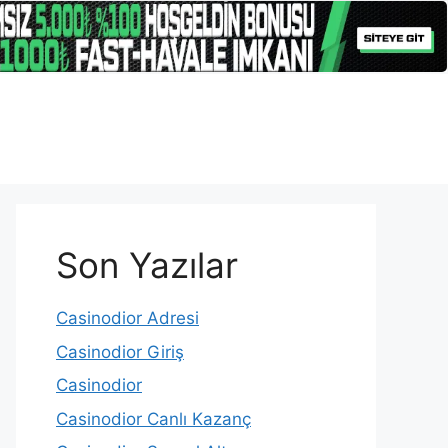
Son Yazılar
Casinodior Adresi
Casinodior Giriş
Casinodior
Casinodior Canlı Kazanç