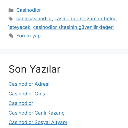
Kategoriler
Casinodior
Etiketler
canli casinodior
,
casinodior ne zaman belge
i̇steyecek
,
casinodior sitesinin güvenilir değeri
Yorum yap
Son Yazılar
Casinodior Adresi
Casinodior Giriş
Casinodior
Casinodior Canlı Kazanç
Casinodior Sosyal Altyapı