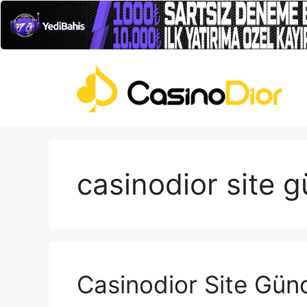
İçeriğe
atla
casinodior site g
Casinodior Site Günc