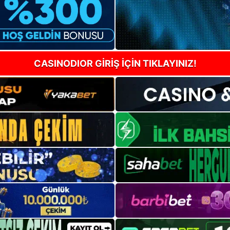
CASINODIOR GİRİŞ İÇİN TIKLAYINIZ!