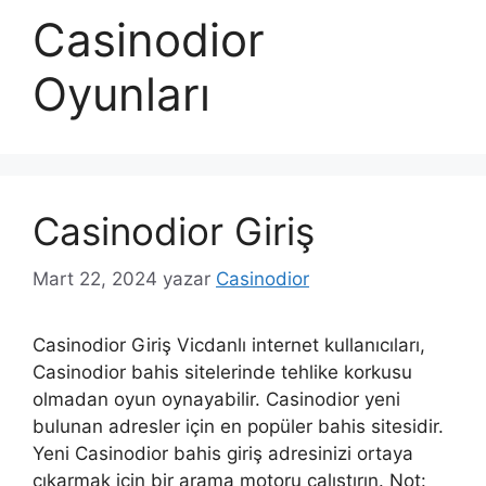
Casinodior
Oyunları
Casinodior Giriş
Mart 22, 2024
yazar
Casinodior
Casinodior Giriş Vicdanlı internet kullanıcıları,
Casinodior bahis sitelerinde tehlike korkusu
olmadan oyun oynayabilir. Casinodior yeni
bulunan adresler için en popüler bahis sitesidir.
Yeni Casinodior bahis giriş adresinizi ortaya
çıkarmak için bir arama motoru çalıştırın. Not: