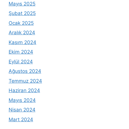
Mayıs 2025
Şubat 2025
Ocak 2025
Aralık 2024
Kasım 2024
Ekim 2024
Eylül 2024
Ağustos 2024
Temmuz 2024
Haziran 2024
Mayıs 2024
Nisan 2024
Mart 2024