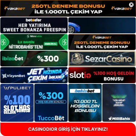
×
CASINODIOR GİRİŞ İÇİN TIKLAYINIZ!