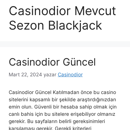
Casinodior Mevcut
Sezon Blackjack
Casinodior Güncel
Mart 22, 2024
yazar
Casinodior
Casinodior Güncel Katılmadan önce bu casino
sitelerini kapsamlı bir şekilde araştırdığınızdan
emin olun. Güvenli bir hesaba sahip olmak için
canlı bahis için bu sitelere erişebiliyor olmanız
gerekir. Bu sayfaların belirli gereksinimleri
karşılaması gerekir. Gerekli kriterleri