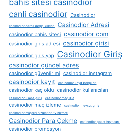
bahis sitesi casinodior
canli casinodior
Casinodior
Casinodior Adresi
casinodior adres değişiklikleri
casinodior com
casinodior bahis sitesi
casinodior girisi
casinodior giris adresi
Casinodior Giriş
casinodior giris yap
casinodior güncel adres
casinodior güvenlir mi
casinodior instagram
casinodior kayıt
casinodior kayıt belgeleri
casinodior kaç oldu
casinodior kullanıcıları
casinodior lisans giriş
casinodior maç izle
casinodior maç izleme
casinodior mevcut giriş
casinodior müşteri hizmetleri tv hizmeti
Casinodior Para Çekme
casinodior poker heyecanı
casinodior promosyon