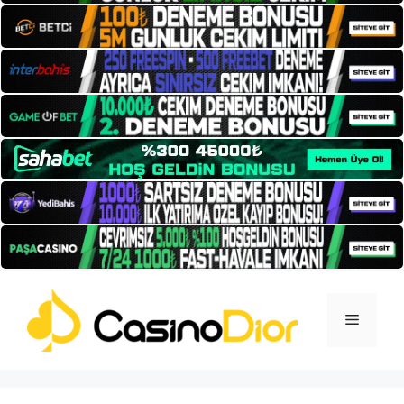
İçeriğe
atla
Menü