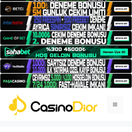
İçeriğe
atla
Menü