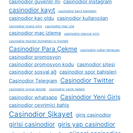
casinodior güvenlir mi
casinodior instagram
casinodior kayıt
casinodior kayıt belgeleri
casinodior kaç oldu
casinodior kullanıcıları
casinodior lisans giriş
casinodior maç izle
casinodior maç izleme
casinodior mevcut giriş
casinodior müşteri hizmetleri tv hizmeti
Casinodior Para Çekme
casinodior poker heyecanı
casinodior promosyon
casinodior promosyon kodu
casinodior sitesi
casinodior sosyal ağ
casinodior spor bahisleri
Casinodior Twitter
Casinodior Telegram
casinodior uygun destek
casinodior varlık nedeni
Casinodior Yeni Giriş
casinodior whatsapp
casinodior çevrimiçi bahis
Casinodior Şikayet
giris casinodior
girisi casinodior
giris yap casinodior