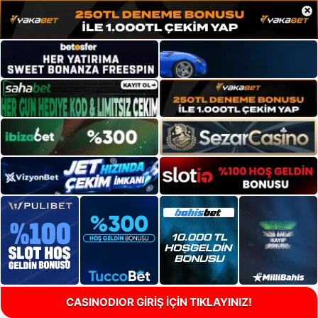
×
CASINODIOR GİRİŞ İÇİN TIKLAYINIZ!