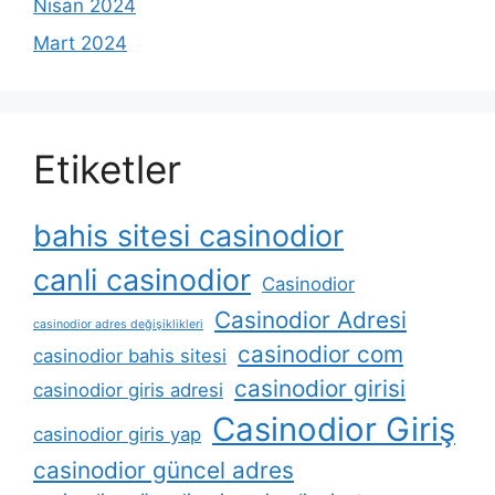
Nisan 2024
Mart 2024
Etiketler
bahis sitesi casinodior
canli casinodior
Casinodior
Casinodior Adresi
casinodior adres değişiklikleri
casinodior com
casinodior bahis sitesi
casinodior girisi
casinodior giris adresi
Casinodior Giriş
casinodior giris yap
casinodior güncel adres