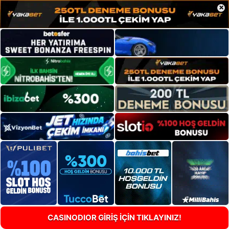
×
CASINODIOR GİRİŞ İÇİN TIKLAYINIZ!