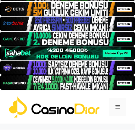
İçeriğe
atla
Menü