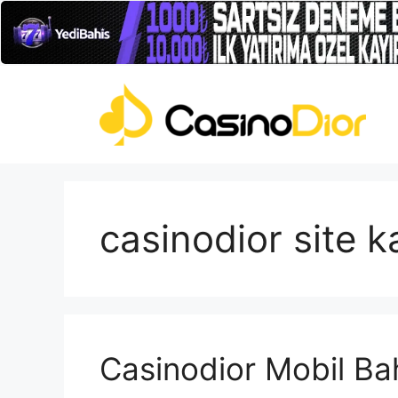
İçeriğe
atla
casinodior site k
Casinodior Mobil Ba