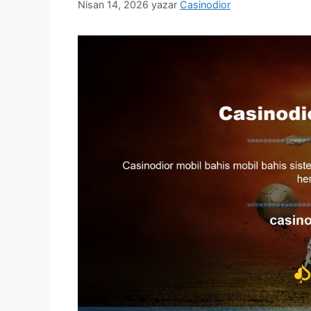
Nisan 14, 2026
yazar
Casinodior