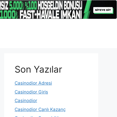
Son Yazılar
Casinodior Adresi
Casinodior Giriş
Casinodior
Casinodior Canlı Kazanç