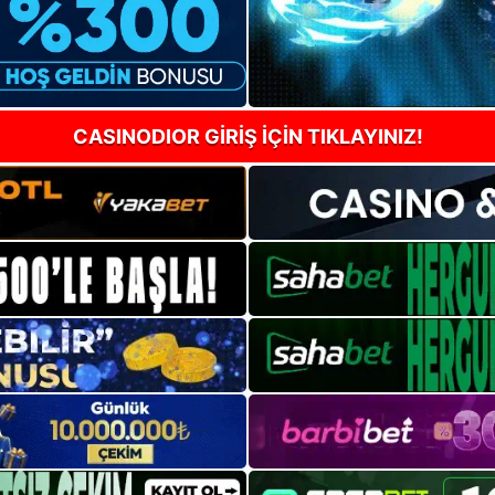
CASINODIOR GİRİŞ İÇİN TIKLAYINIZ!