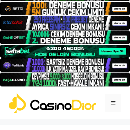
İçeriğe
atla
Menü