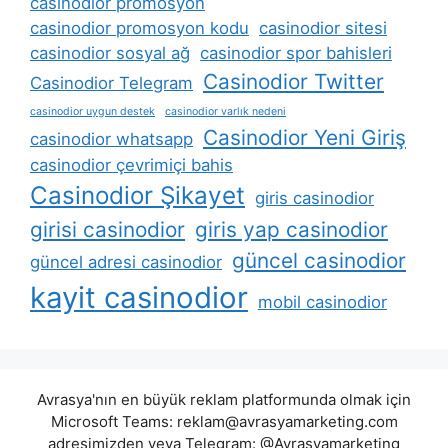
casinodior promosyon
casinodior promosyon kodu
casinodior sitesi
casinodior sosyal ağ
casinodior spor bahisleri
Casinodior Twitter
Casinodior Telegram
casinodior uygun destek
casinodior varlık nedeni
Casinodior Yeni Giriş
casinodior whatsapp
casinodior çevrimiçi bahis
Casinodior Şikayet
giris casinodior
girisi casinodior
giris yap casinodior
güncel casinodior
güncel adresi casinodior
kayit casinodior
mobil casinodior
Avrasya'nın en büyük reklam platformunda olmak için
Microsoft Teams:
reklam@avrasyamarketing.com
adresimizden veya Telegram: @Avrasyamarketing