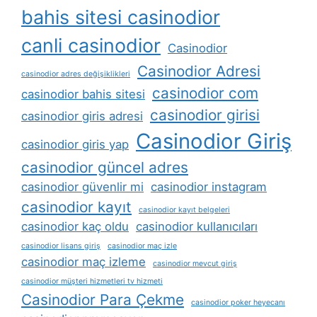
bahis sitesi casinodior
canli casinodior
Casinodior
Casinodior Adresi
casinodior adres değişiklikleri
casinodior com
casinodior bahis sitesi
casinodior girisi
casinodior giris adresi
Casinodior Giriş
casinodior giris yap
casinodior güncel adres
casinodior güvenlir mi
casinodior instagram
casinodior kayıt
casinodior kayıt belgeleri
casinodior kaç oldu
casinodior kullanıcıları
casinodior lisans giriş
casinodior maç izle
casinodior maç izleme
casinodior mevcut giriş
casinodior müşteri hizmetleri tv hizmeti
Casinodior Para Çekme
casinodior poker heyecanı