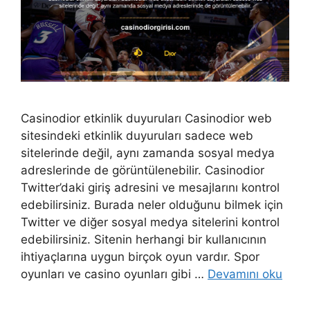
Casinodior etkinlik duyuruları Casinodior web
sitesindeki etkinlik duyuruları sadece web
sitelerinde değil, aynı zamanda sosyal medya
adreslerinde de görüntülenebilir. Casinodior
Twitter’daki giriş adresini ve mesajlarını kontrol
edebilirsiniz. Burada neler olduğunu bilmek için
Twitter ve diğer sosyal medya sitelerini kontrol
edebilirsiniz. Sitenin herhangi bir kullanıcının
ihtiyaçlarına uygun birçok oyun vardır. Spor
oyunları ve casino oyunları gibi …
Devamını oku