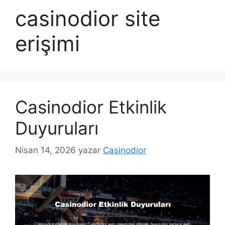
casinodior site
erişimi
Casinodior Etkinlik
Duyuruları
Nisan 14, 2026
yazar
Casinodior