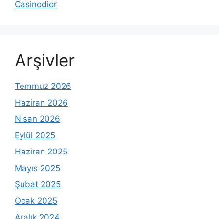
Casinodior
Arşivler
Temmuz 2026
Haziran 2026
Nisan 2026
Eylül 2025
Haziran 2025
Mayıs 2025
Şubat 2025
Ocak 2025
Aralık 2024