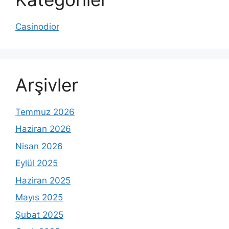
Casinodior
Arşivler
Temmuz 2026
Haziran 2026
Nisan 2026
Eylül 2025
Haziran 2025
Mayıs 2025
Şubat 2025