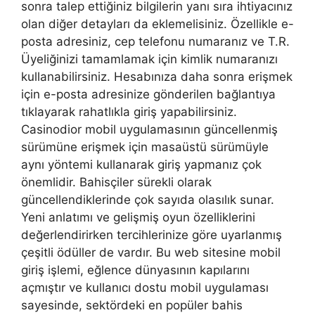
sonra talep ettiğiniz bilgilerin yanı sıra ihtiyacınız
olan diğer detayları da eklemelisiniz. Özellikle e-
posta adresiniz, cep telefonu numaranız ve T.R.
Üyeliğinizi tamamlamak için kimlik numaranızı
kullanabilirsiniz. Hesabınıza daha sonra erişmek
için e-posta adresinize gönderilen bağlantıya
tıklayarak rahatlıkla giriş yapabilirsiniz.
Casinodior mobil uygulamasının güncellenmiş
sürümüne erişmek için masaüstü sürümüyle
aynı yöntemi kullanarak giriş yapmanız çok
önemlidir. Bahisçiler sürekli olarak
güncellendiklerinde çok sayıda olasılık sunar.
Yeni anlatımı ve gelişmiş oyun özelliklerini
değerlendirirken tercihlerinize göre uyarlanmış
çeşitli ödüller de vardır. Bu web sitesine mobil
giriş işlemi, eğlence dünyasının kapılarını
açmıştır ve kullanıcı dostu mobil uygulaması
sayesinde, sektördeki en popüler bahis