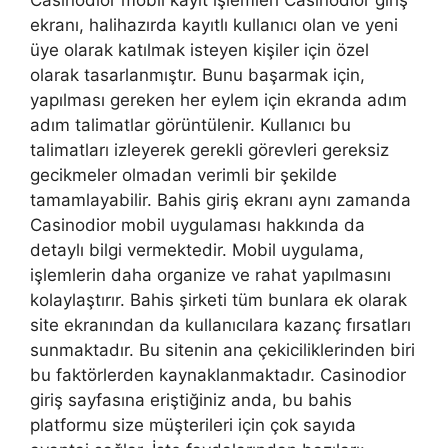
Casinodior mobil kayıt i̇şlemleri Casinodior giriş
ekranı, halihazırda kayıtlı kullanıcı olan ve yeni
üye olarak katılmak isteyen kişiler için özel
olarak tasarlanmıştır. Bunu başarmak için,
yapılması gereken her eylem için ekranda adım
adım talimatlar görüntülenir. Kullanıcı bu
talimatları izleyerek gerekli görevleri gereksiz
gecikmeler olmadan verimli bir şekilde
tamamlayabilir. Bahis giriş ekranı aynı zamanda
Casinodior mobil uygulaması hakkında da
detaylı bilgi vermektedir. Mobil uygulama,
işlemlerin daha organize ve rahat yapılmasını
kolaylaştırır. Bahis şirketi tüm bunlara ek olarak
site ekranından da kullanıcılara kazanç fırsatları
sunmaktadır. Bu sitenin ana çekiciliklerinden biri
bu faktörlerden kaynaklanmaktadır. Casinodior
giriş sayfasına eriştiğiniz anda, bu bahis
platformu size müşterileri için çok sayıda