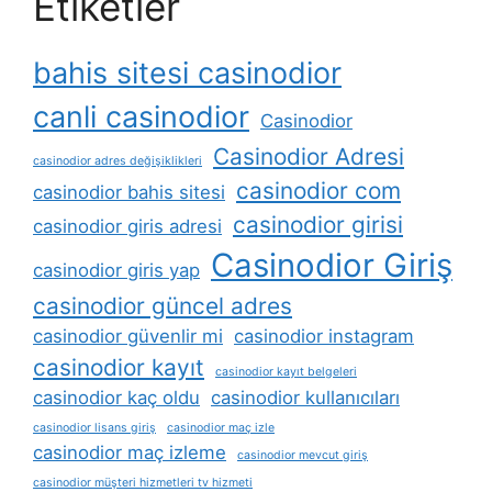
Etiketler
bahis sitesi casinodior
canli casinodior
Casinodior
Casinodior Adresi
casinodior adres değişiklikleri
casinodior com
casinodior bahis sitesi
casinodior girisi
casinodior giris adresi
Casinodior Giriş
casinodior giris yap
casinodior güncel adres
casinodior güvenlir mi
casinodior instagram
casinodior kayıt
casinodior kayıt belgeleri
casinodior kaç oldu
casinodior kullanıcıları
casinodior lisans giriş
casinodior maç izle
casinodior maç izleme
casinodior mevcut giriş
casinodior müşteri hizmetleri tv hizmeti