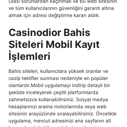
Olası sorunlardan kaçınmak ve bu web sitesinin
ve tüm kullanıcılarının güvenliğini garanti altına
almak için adresi değiştirme kararı aldık.
Casinodior Bahis
Siteleri Mobil Kayıt
İşlemleri
Bahis siteleri, kullanıcılara yüksek oranlar ve
cazip teklifler sunması nedeniyle en popüler
olanlardır.Mobil uygulamayı indirip detaylı bir
şekilde inceleyerek çeşitli platformlarda
zahmetsizce kullanabilirsiniz. Sosyal medya
hesaplarınızı arama motorlarında veya web
sitesinin arayüzünde sıralayabilirsiniz. Öncelikle
uygulama, mevcut adresinizi ana sayfanın alt