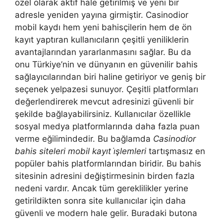
özel olarak aktif hale getirilmiş ve yeni bir
adresle yeniden yayına girmiştir. Casinodior
mobil kaydı hem yeni bahisçilerin hem de ön
kayıt yaptıran kullanıcıların çeşitli yeniliklerin
avantajlarından yararlanmasını sağlar. Bu da
onu Türkiye’nin ve dünyanın en güvenilir bahis
sağlayıcılarından biri haline getiriyor ve geniş bir
seçenek yelpazesi sunuyor. Çeşitli platformları
değerlendirerek mevcut adresinizi güvenli bir
şekilde bağlayabilirsiniz. Kullanıcılar özellikle
sosyal medya platformlarında daha fazla puan
verme eğilimindedir. Bu bağlamda
Casinodior
bahis siteleri mobil kayıt i̇şlemleri
tartışmasız en
popüler bahis platformlarından biridir. Bu bahis
sitesinin adresini değiştirmesinin birden fazla
nedeni vardır. Ancak tüm gereklilikler yerine
getirildikten sonra site kullanıcılar için daha
güvenli ve modern hale gelir. Buradaki butona