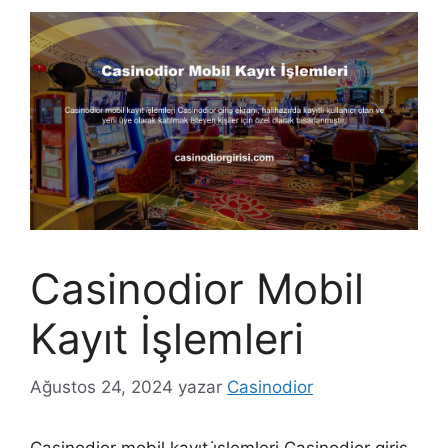
Casinodior Mobil
Kayıt İşlemleri
Ağustos 24, 2024
yazar
Casinodior