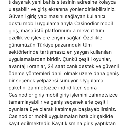
tıklayarak yeni bahis sitesinin adresine kolayca
ulaşabilir ve giriş ekranına yönlendirilebilirsiniz.
Güvenli giriş yapılmasını sağlayan kullanıcı
dostu mobil uygulamalarıyla Casinodior mobil
giriş, masaüstü platformunda mevcut tüm
özellik ve işlevlere erişim sağlar. Özellikle
günümüzün Türkiye pazarındaki tüm
sektörlerinde tartışmasız en yaygın kullanılan
uygulamalardan biridir. Çünkü çeşitli oyunlar,
avantajlı oranlar, 24 saat canlı destek ve güvenli
ödeme yöntemleri dahil olmak üzere daha geniş
bir seçenek yelpazesi sunuyor. Uygulama
paketini zahmetsizce indirdikten sonra
Casinodior giriş mobil giriş işlemini zahmetsizce
tamamlayabilir ve geniş seçeneklerle çeşitli
oyunlara üye olarak katılmaya başlayabilirsiniz.
Casinodior mobil uygulamaları hızlı bir şekilde
kayıt edilmektedir. Kayıt kısmına giriş yaptıktan