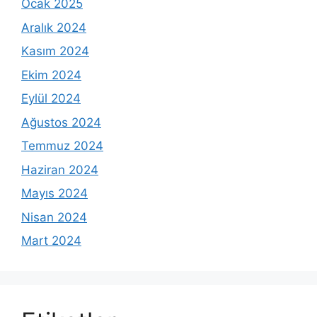
Ocak 2025
Aralık 2024
Kasım 2024
Ekim 2024
Eylül 2024
Ağustos 2024
Temmuz 2024
Haziran 2024
Mayıs 2024
Nisan 2024
Mart 2024