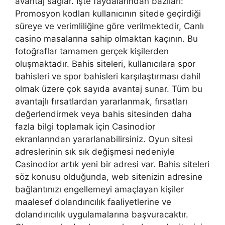
avantaj sağlar. İşte faydalarından bazıları:
Promosyon kodları kullanıcının sitede geçirdiği
süreye ve verimliliğine göre verilmektedir, Canlı
casino masalarına sahip olmaktan kaçının. Bu
fotoğraflar tamamen gerçek kişilerden
oluşmaktadır. Bahis siteleri, kullanıcılara spor
bahisleri ve spor bahisleri karşılaştırması dahil
olmak üzere çok sayıda avantaj sunar. Tüm bu
avantajlı fırsatlardan yararlanmak, fırsatları
değerlendirmek veya bahis sitesinden daha
fazla bilgi toplamak için Casinodior
ekranlarından yararlanabilirsiniz. Oyun sitesi
adreslerinin sık sık değişmesi nedeniyle
Casinodior artık yeni bir adresi var. Bahis siteleri
söz konusu olduğunda, web sitenizin adresine
bağlantınızı engellemeyi amaçlayan kişiler
maalesef dolandırıcılık faaliyetlerine ve
dolandırıcılık uygulamalarına başvuracaktır.