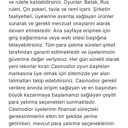
ve rulete katılabilirsiniz. Oyunlar: Batak, Rus
ruleti, Çin pokeri, tavla ve remi içerir. Şirketin
faaliyetleri, üyelerine avantaj sağlayan ürünler
sunarak ve gerekli mevzuat onaylarını alarak
devam etmektedir. Ana sayfaya erişmek için
giriş bağlantısına veya web sitesi başlığına
tıklayabilirsiniz. Tüm para çekme süreleri şirket
tarafından garanti edilmektedir ve üyelerimizin
güvenine değer veriyoruz. Her gün sürekli olarak
yeni rekorlar kıran
Casinodior oyun başlıkları
markasına üye olmak için sitemizde yer alan
talimatları takip edebilirsiniz. Casinodior gerekli
verilere anında erişim sağlayan ve en başından
büyük kazanmaya başlamanızı sağlayan çeşitli
para yatırma seçenekleri sunmaktadır.
Casinodior üyelerinin finansal süreçteki
gereksinimlerini etkin bir şekilde yerine
getirirken, mevcut para yatırma seçeneklerinin