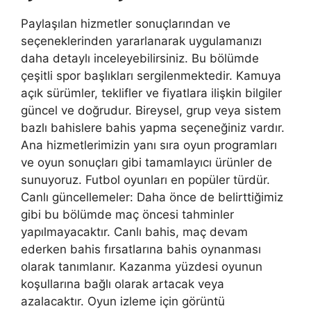
Paylaşılan hizmetler sonuçlarından ve
seçeneklerinden yararlanarak uygulamanızı
daha detaylı inceleyebilirsiniz. Bu bölümde
çeşitli spor başlıkları sergilenmektedir. Kamuya
açık sürümler, teklifler ve fiyatlara ilişkin bilgiler
güncel ve doğrudur. Bireysel, grup veya sistem
bazlı bahislere bahis yapma seçeneğiniz vardır.
Ana hizmetlerimizin yanı sıra oyun programları
ve oyun sonuçları gibi tamamlayıcı ürünler de
sunuyoruz. Futbol oyunları en popüler türdür.
Canlı güncellemeler: Daha önce de belirttiğimiz
gibi bu bölümde maç öncesi tahminler
yapılmayacaktır. Canlı bahis, maç devam
ederken bahis fırsatlarına bahis oynanması
olarak tanımlanır. Kazanma yüzdesi oyunun
koşullarına bağlı olarak artacak veya
azalacaktır. Oyun izleme için görüntü