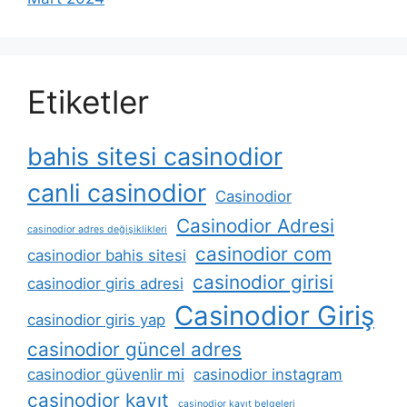
Etiketler
bahis sitesi casinodior
canli casinodior
Casinodior
Casinodior Adresi
casinodior adres değişiklikleri
casinodior com
casinodior bahis sitesi
casinodior girisi
casinodior giris adresi
Casinodior Giriş
casinodior giris yap
casinodior güncel adres
casinodior güvenlir mi
casinodior instagram
casinodior kayıt
casinodior kayıt belgeleri