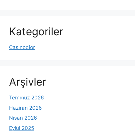
Kategoriler
Casinodior
Arşivler
Temmuz 2026
Haziran 2026
Nisan 2026
Eylül 2025