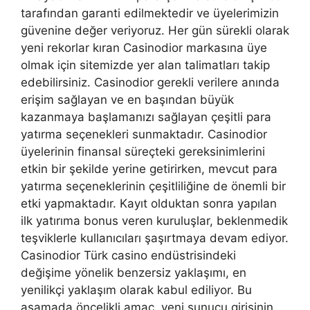
tarafından garanti edilmektedir ve üyelerimizin
güvenine değer veriyoruz. Her gün sürekli olarak
yeni rekorlar kıran Casinodior markasına üye
olmak için sitemizde yer alan talimatları takip
edebilirsiniz. Casinodior gerekli verilere anında
erişim sağlayan ve en başından büyük
kazanmaya başlamanızı sağlayan çeşitli para
yatırma seçenekleri sunmaktadır. Casinodior
üyelerinin finansal süreçteki gereksinimlerini
etkin bir şekilde yerine getirirken, mevcut para
yatırma seçeneklerinin çeşitliliğine de önemli bir
etki yapmaktadır. Kayıt olduktan sonra yapılan
ilk yatırıma bonus veren kuruluşlar, beklenmedik
teşviklerle kullanıcıları şaşırtmaya devam ediyor.
Casinodior Türk casino endüstrisindeki
değişime yönelik benzersiz yaklaşımı, en
yenilikçi yaklaşım olarak kabul ediliyor. Bu
aşamada öncelikli amaç, yeni sunucu girişinin