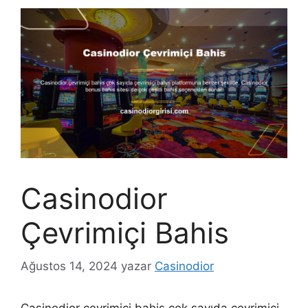
Casinodior
Çevrimiçi Bahis
Ağustos 14, 2024
yazar
Casinodior