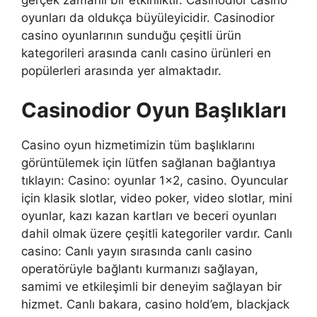
gerçek zamanlı bir etkinliktir. Casinodior casino
oyunları da oldukça büyüleyicidir. Casinodior
casino oyunlarının sunduğu çeşitli ürün
kategorileri arasında canlı casino ürünleri en
popülerleri arasında yer almaktadır.
Casinodior Oyun Başlıkları
Casino oyun hizmetimizin tüm başlıklarını
görüntülemek için lütfen sağlanan bağlantıya
tıklayın: Casino: oyunlar 1×2, casino. Oyuncular
için klasik slotlar, video poker, video slotlar, mini
oyunlar, kazı kazan kartları ve beceri oyunları
dahil olmak üzere çeşitli kategoriler vardır. Canlı
casino: Canlı yayın sırasında canlı casino
operatörüyle bağlantı kurmanızı sağlayan,
samimi ve etkileşimli bir deneyim sağlayan bir
hizmet. Canlı bakara, casino hold’em, blackjack