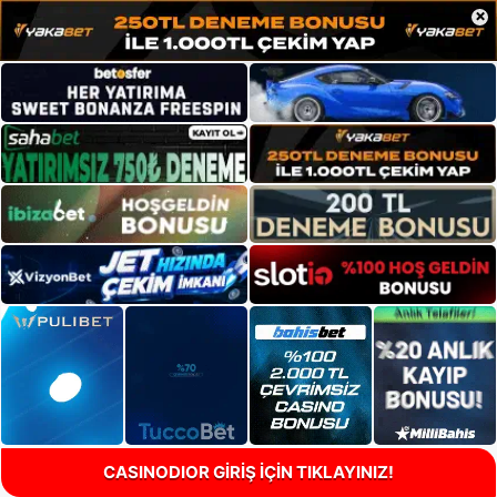
×
CASINODIOR GİRİŞ İÇİN TIKLAYINIZ!