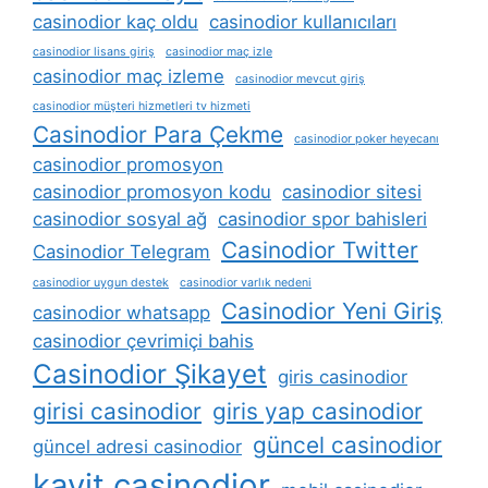
casinodior kaç oldu
casinodior kullanıcıları
casinodior lisans giriş
casinodior maç izle
casinodior maç izleme
casinodior mevcut giriş
casinodior müşteri hizmetleri tv hizmeti
Casinodior Para Çekme
casinodior poker heyecanı
casinodior promosyon
casinodior promosyon kodu
casinodior sitesi
casinodior sosyal ağ
casinodior spor bahisleri
Casinodior Twitter
Casinodior Telegram
casinodior uygun destek
casinodior varlık nedeni
Casinodior Yeni Giriş
casinodior whatsapp
casinodior çevrimiçi bahis
Casinodior Şikayet
giris casinodior
girisi casinodior
giris yap casinodior
güncel casinodior
güncel adresi casinodior
kayit casinodior