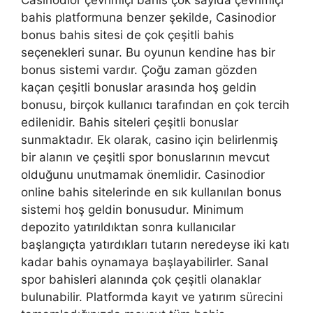
Casinodior çevrimiçi bahis çok sayıda çevrimiçi
bahis platformuna benzer şekilde, Casinodior
bonus bahis sitesi de çok çeşitli bahis
seçenekleri sunar. Bu oyunun kendine has bir
bonus sistemi vardır. Çoğu zaman gözden
kaçan çeşitli bonuslar arasında hoş geldin
bonusu, birçok kullanıcı tarafından en çok tercih
edilenidir. Bahis siteleri çeşitli bonuslar
sunmaktadır. Ek olarak, casino için belirlenmiş
bir alanın ve çeşitli spor bonuslarının mevcut
olduğunu unutmamak önemlidir. Casinodior
online bahis sitelerinde en sık kullanılan bonus
sistemi hoş geldin bonusudur. Minimum
depozito yatırıldıktan sonra kullanıcılar
başlangıçta yatırdıkları tutarın neredeyse iki katı
kadar bahis oynamaya başlayabilirler. Sanal
spor bahisleri alanında çok çeşitli olanaklar
bulunabilir. Platformda kayıt ve yatırım sürecini