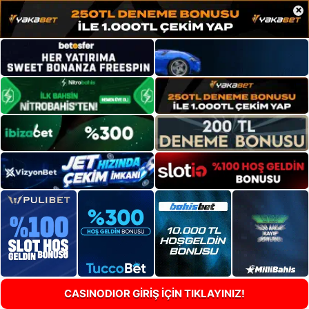
×
CASINODIOR GİRİŞ İÇİN TIKLAYINIZ!