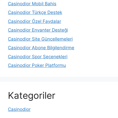
Casinodior Mobil Bahis
Casinodior Türkçe Destek
Casinodior Özel Faydalar
Casinodior Envanter Desteği
Casinodior Site Güncellemeleri
Casinodior Abone Bilgilendirme
Casinodior Spor Seçenekleri
Casinodior Poker Platformu
Kategoriler
Casinodior