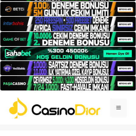
İçeriğe
atla
Menü