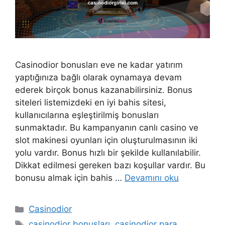
Casinodior bonusları eve ne kadar yatırım
yaptığınıza bağlı olarak oynamaya devam
ederek birçok bonus kazanabilirsiniz. Bonus
siteleri listemizdeki en iyi bahis sitesi,
kullanıcılarına eşleştirilmiş bonusları
sunmaktadır. Bu kampanyanın canlı casino ve
slot makinesi oyunları için oluşturulmasının iki
yolu vardır. Bonus hızlı bir şekilde kullanılabilir.
Dikkat edilmesi gereken bazı koşullar vardır. Bu
bonusu almak için bahis …
Devamını oku
Kategoriler
Casinodior
Etiketler
casinodior bonusları
,
casinodior para