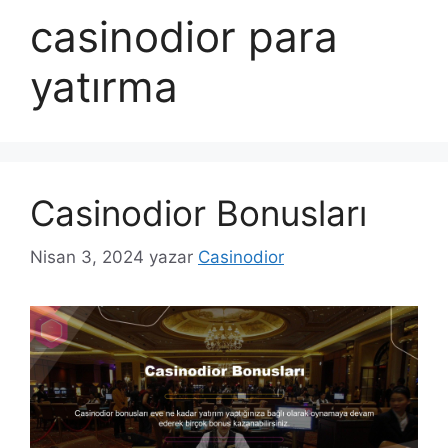
casinodior para
yatırma
Casinodior Bonusları
Nisan 3, 2024
yazar
Casinodior