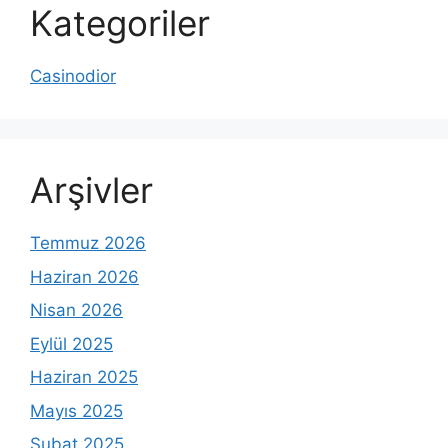
Kategoriler
Casinodior
Arşivler
Temmuz 2026
Haziran 2026
Nisan 2026
Eylül 2025
Haziran 2025
Mayıs 2025
Şubat 2025