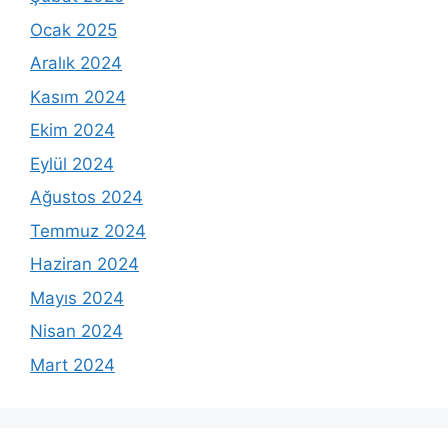
Ocak 2025
Aralık 2024
Kasım 2024
Ekim 2024
Eylül 2024
Ağustos 2024
Temmuz 2024
Haziran 2024
Mayıs 2024
Nisan 2024
Mart 2024