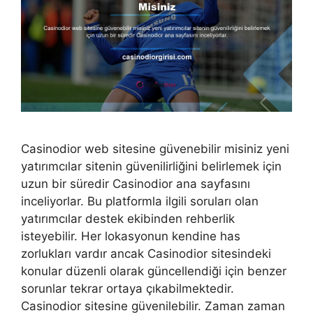
Casinodior web sitesine güvenebilir misiniz yeni
yatırımcılar sitenin güvenilirliğini belirlemek için
uzun bir süredir Casinodior ana sayfasını
inceliyorlar. Bu platformla ilgili soruları olan
yatırımcılar destek ekibinden rehberlik
isteyebilir. Her lokasyonun kendine has
zorlukları vardır ancak Casinodior sitesindeki
konular düzenli olarak güncellendiği için benzer
sorunlar tekrar ortaya çıkabilmektedir.
Casinodior sitesine güvenilebilir. Zaman zaman