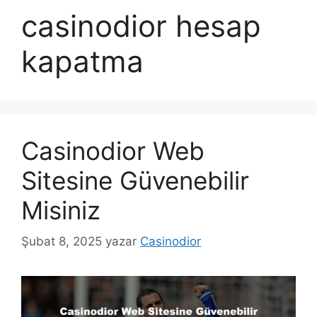
casinodior hesap
kapatma
Casinodior Web
Sitesine Güvenebilir
Misiniz
Şubat 8, 2025
yazar
Casinodior