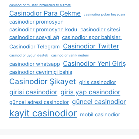
casinodior müşteri hizmetleri tv hizmeti
Casinodior Para Çekme
casinodior poker heyecanı
casinodior promosyon
casinodior promosyon kodu
casinodior sitesi
casinodior sosyal ağ
casinodior spor bahisleri
Casinodior Twitter
Casinodior Telegram
casinodior uygun destek
casinodior varlık nedeni
Casinodior Yeni Giriş
casinodior whatsapp
casinodior çevrimiçi bahis
Casinodior Şikayet
giris casinodior
girisi casinodior
giris yap casinodior
güncel casinodior
güncel adresi casinodior
kayit casinodior
mobil casinodior