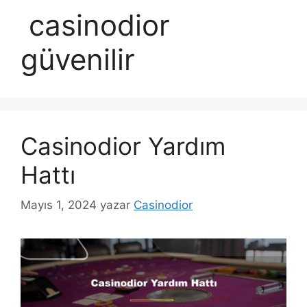
casinodior
güvenilir
Casinodior Yardım
Hattı
Mayıs 1, 2024
yazar
Casinodior