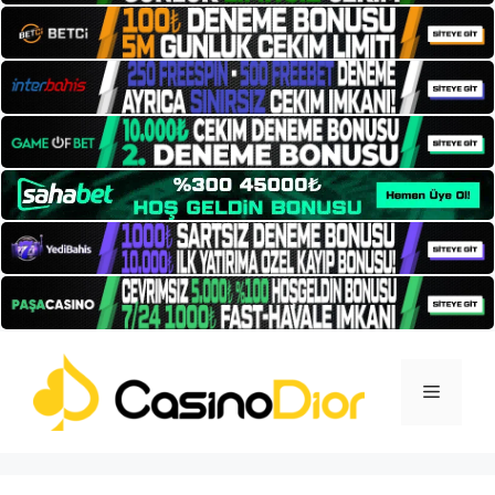
İçeriğe
atla
Menü