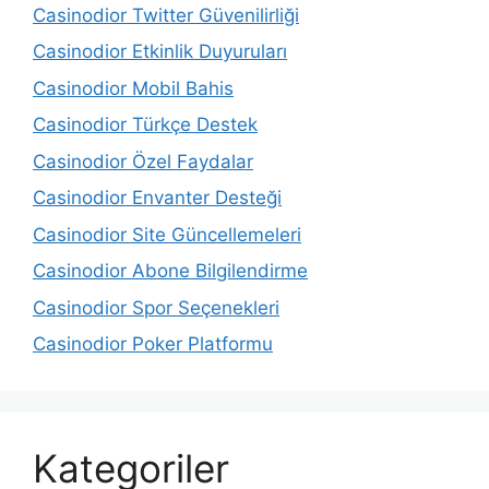
Casinodior Twitter Güvenilirliği
Casinodior Etkinlik Duyuruları
Casinodior Mobil Bahis
Casinodior Türkçe Destek
Casinodior Özel Faydalar
Casinodior Envanter Desteği
Casinodior Site Güncellemeleri
Casinodior Abone Bilgilendirme
Casinodior Spor Seçenekleri
Casinodior Poker Platformu
Kategoriler