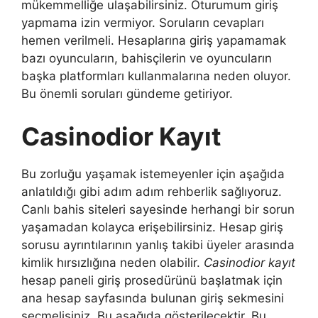
mükemmelliğe ulaşabilirsiniz. Oturumum giriş
yapmama izin vermiyor. Soruların cevapları
hemen verilmeli. Hesaplarına giriş yapamamak
bazı oyuncuların, bahisçilerin ve oyuncuların
başka platformları kullanmalarına neden oluyor.
Bu önemli soruları gündeme getiriyor.
Casinodior Kayıt
Bu zorluğu yaşamak istemeyenler için aşağıda
anlatıldığı gibi adım adım rehberlik sağlıyoruz.
Canlı bahis siteleri sayesinde herhangi bir sorun
yaşamadan kolayca erişebilirsiniz. Hesap giriş
sorusu ayrıntılarının yanlış takibi üyeler arasında
kimlik hırsızlığına neden olabilir.
Casinodior kayıt
hesap paneli giriş prosedürünü başlatmak için
ana hesap sayfasında bulunan giriş sekmesini
seçmelisiniz. Bu aşağıda gösterilecektir. Bu