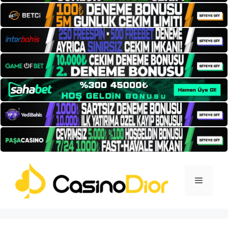
İçeriğe
atla
Menü