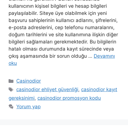
kullanıcının kişisel bilgileri ve hesap bilgileri
paylaşılabilir. Siteye üye olabilmek için yeni
başvuru sahiplerinin kullanıcı adlarını, şifrelerini,
e-posta adreslerini, cep telefonu numaralarını,
doğum tarihlerini ve site kullanımına ilişkin diğer
bilgileri sağlamaları gerekmektedir. Bu bilgilerin
hatalı olması durumunda kayıt sürecinde veya
çıkış aşamasında bir sorun olduğu …
Devamını
oku
Kategoriler
Casinodior
Etiketler
casinodior ehliyet güvenliği
,
casinodior kayıt
gereksinimi
,
casinodior promosyon kodu
Yorum yap