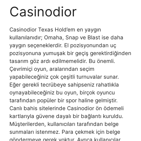
Casinodior
Casinodior Texas Hold’em en yaygın
kullanılanıdır; Omaha, Snap ve Blast ise daha
yaygın seçeneklerdir. El pozisyonundan uç
pozisyonuna yumuşak bir geçiş gerektirdiğinden
tasarım göz ardı edilmemelidir. Bu önemli.
Çevrimiçi oyun, aralarından seçim
yapabileceğiniz çok çeşitli turnuvalar sunar.
Eğer gerekli tecrübeye sahipseniz rahatlıkla
oynayabileceğiniz bu oyun, birçok oyuncu
tarafından popüler bir spor haline gelmiştir.
Canlı bahis sitelerinde Casinodior ön ödemeli
kartlarıyla güvene dayalı bir bağlantı kuruldu.
Müşterilerden, kullanıcıları tarafından belge
sunmaları istenmez. Para çekmek için belge
göndermeye gerek yoktur. Ayrıca kullanıcılar,