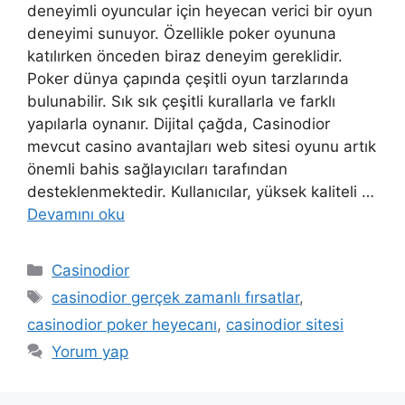
deneyimli oyuncular için heyecan verici bir oyun
deneyimi sunuyor. Özellikle poker oyununa
katılırken önceden biraz deneyim gereklidir.
Poker dünya çapında çeşitli oyun tarzlarında
bulunabilir. Sık sık çeşitli kurallarla ve farklı
yapılarla oynanır. Dijital çağda, Casinodior
mevcut casino avantajları web sitesi oyunu artık
önemli bahis sağlayıcıları tarafından
desteklenmektedir. Kullanıcılar, yüksek kaliteli …
Devamını oku
Kategoriler
Casinodior
Etiketler
casinodior gerçek zamanlı fırsatlar
,
casinodior poker heyecanı
,
casinodior sitesi
Yorum yap