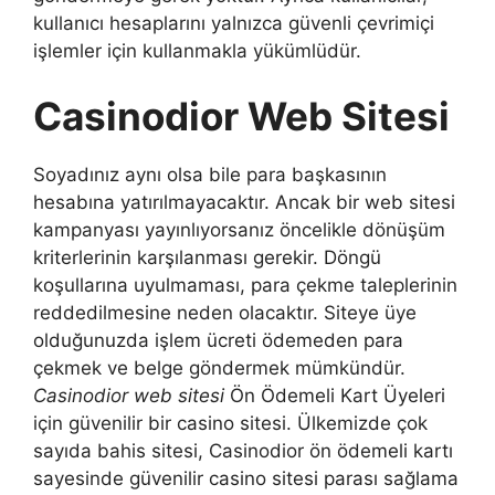
kullanıcı hesaplarını yalnızca güvenli çevrimiçi
işlemler için kullanmakla yükümlüdür.
Casinodior Web Sitesi
Soyadınız aynı olsa bile para başkasının
hesabına yatırılmayacaktır. Ancak bir web sitesi
kampanyası yayınlıyorsanız öncelikle dönüşüm
kriterlerinin karşılanması gerekir. Döngü
koşullarına uyulmaması, para çekme taleplerinin
reddedilmesine neden olacaktır. Siteye üye
olduğunuzda işlem ücreti ödemeden para
çekmek ve belge göndermek mümkündür.
Casinodior web sitesi
Ön Ödemeli Kart Üyeleri
için güvenilir bir casino sitesi. Ülkemizde çok
sayıda bahis sitesi, Casinodior ön ödemeli kartı
sayesinde güvenilir casino sitesi parası sağlama