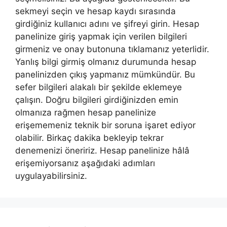
sekmeyi seçin ve hesap kaydı sırasında
girdiğiniz kullanıcı adını ve şifreyi girin. Hesap
panelinize giriş yapmak için verilen bilgileri
girmeniz ve onay butonuna tıklamanız yeterlidir.
Yanlış bilgi girmiş olmanız durumunda hesap
panelinizden çıkış yapmanız mümkündür. Bu
sefer bilgileri alakalı bir şekilde eklemeye
çalışın. Doğru bilgileri girdiğinizden emin
olmanıza rağmen hesap panelinize
erişememeniz teknik bir soruna işaret ediyor
olabilir. Birkaç dakika bekleyip tekrar
denemenizi öneririz. Hesap panelinize hâlâ
erişemiyorsanız aşağıdaki adımları
uygulayabilirsiniz.