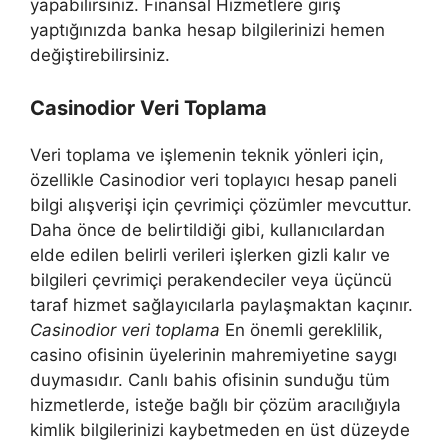
yapabilirsiniz. Finansal Hizmetlere giriş
yaptığınızda banka hesap bilgilerinizi hemen
değiştirebilirsiniz.
Casinodior Veri Toplama
Veri toplama ve işlemenin teknik yönleri için,
özellikle Casinodior veri toplayıcı hesap paneli
bilgi alışverişi için çevrimiçi çözümler mevcuttur.
Daha önce de belirtildiği gibi, kullanıcılardan
elde edilen belirli verileri işlerken gizli kalır ve
bilgileri çevrimiçi perakendeciler veya üçüncü
taraf hizmet sağlayıcılarla paylaşmaktan kaçınır.
Casinodior veri toplama
En önemli gereklilik,
casino ofisinin üyelerinin mahremiyetine saygı
duymasıdır. Canlı bahis ofisinin sunduğu tüm
hizmetlerde, isteğe bağlı bir çözüm aracılığıyla
kimlik bilgilerinizi kaybetmeden en üst düzeyde