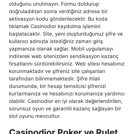
olduğunu unutmayın. Formu doldurup
doğruladıktan sonra verdiğiniz adrese bir
aktivasyon kodu gönderilecektir. Bu koda
tıklamak Casinodior kaydolma işlemini
başlatacaktır. Site, yeni oluşturduğunuz şifre ve
kullanıcı adınızla istediğiniz zaman giriş
yapmanıza olanak sağlar. Mobil uygulamayı
indirerek web sitenizden sendikasyon kazanç
fırsatlarını sürdürebilirsiniz. Web sitesi hesabınız
korunmaktadır ve şifreniz site çalışanları
tarafından bilinmemektedir. Şifre ihlali
durumunda, bir hesap temsilcisi şifrenizi
kurtarmanıza ve hesabınızı korumanıza yardımcı
olabilir. Casinodior en iyi olarak değerlendirilen,
sorunsuz oyun ve garantili kazanç sağlayan bir
slot oyunu mevcuttur.
Casinodior Poker ve Rulet