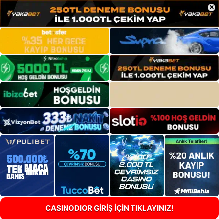
×
CASINODIOR GİRİŞ İÇİN TIKLAYINIZ!